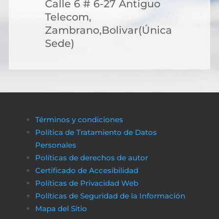
Calle 6 # 6-27 Antiguo
Telecom,
Zambrano,Bolivar(Única
Sede)
Términos y condiciones
Política de Tratamiento de Datos
Personales
Políticas de derechos de autor
Certificado de Accesibilidad
Políticas de Privacidad Web
Políticas de Seguridad de la Información
Mapa del Sitio