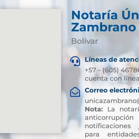
Notaría Ún
Zambrano
Bolívar
Líneas de atenc

+57 - (605) 4678
cuenta con línea
Correo electrón

unicazambrano@
Nota:
La notarí
anticorrup
notificaciones 
para entidade