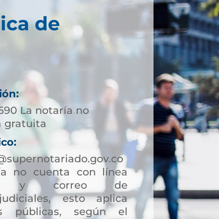
ica de
ión:
690 La notaría no
 gratuita
ico:
supernotariado.gov.co
a no cuenta con línea
ción y correo de
judiciales, esto aplica
s públicas, según el