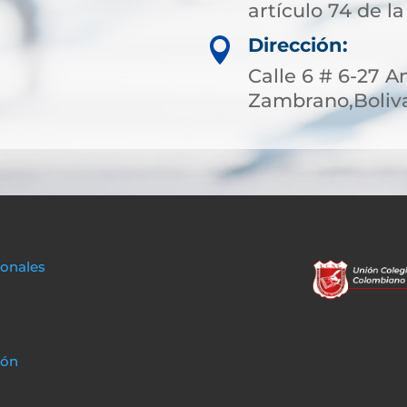
artículo 74 de la
Dirección:

Calle 6 # 6-27 A
Zambrano,Boliva
sonales
ión