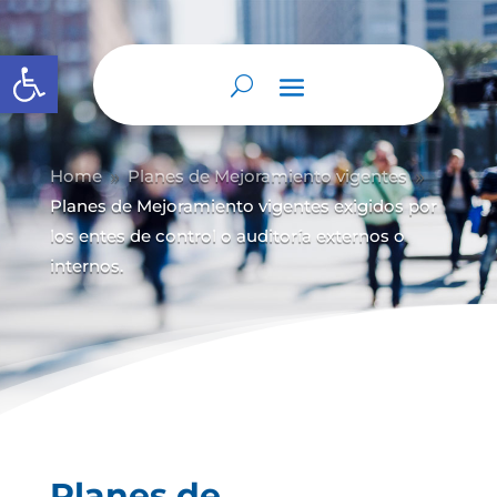
Abrir barra de herramientas
Home
Planes de Mejoramiento vigentes
9
9
Planes de Mejoramiento vigentes exigidos por
los entes de control o auditoría externos o
internos.
Planes de