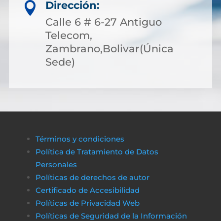
Dirección:

Calle 6 # 6-27 Antiguo
Telecom,
Zambrano,Bolivar(Única
Sede)
Términos y condiciones
Política de Tratamiento de Datos
Personales
Políticas de derechos de autor
Certificado de Accesibilidad
Políticas de Privacidad Web
Políticas de Seguridad de la Información