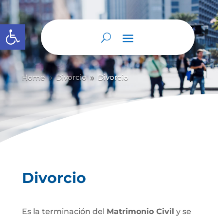
Abrir barra de herramientas
Home
Divorcio
Divorcio
9
9
Divorcio
Es la terminación del
Matrimonio Civil
y se