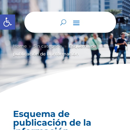
Abrir barra de herramientas
Home
Sin categoría
Esquema de
9
9
publicación de la información
Esquema de
publicación de la