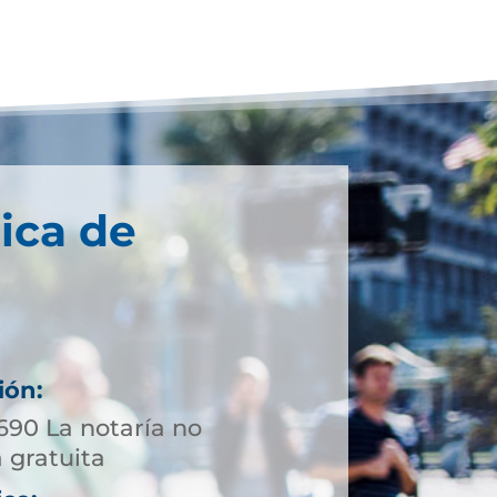
ica de
ión:
690 La notaría no
 gratuita