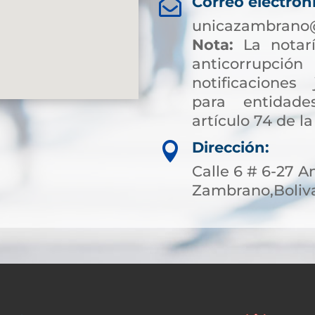
Correo electrón

unicazambrano@
Nota:
La notarí
anticorrup
notificaciones 
para entidade
artículo 74 de la
Dirección:

Calle 6 # 6-27 A
Zambrano,Boliva