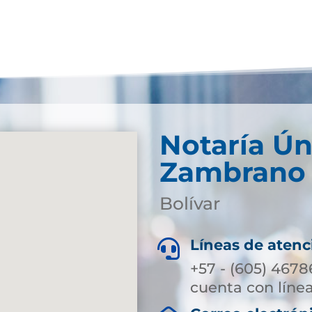
Notaría Ún
Zambrano
Bolívar
Líneas de atenc

+57 - (605) 4678
cuenta con línea