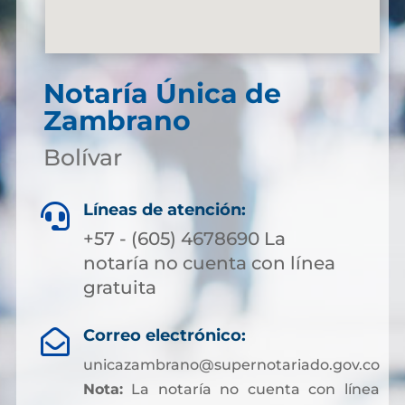
Notaría Única de
Zambrano
Bolívar
Líneas de atención:

+57 - (605) 4678690 La
notaría no cuenta con línea
gratuita
Correo electrónico:

unicazambrano@supernotariado.gov.co
Nota:
La notaría no cuenta con línea