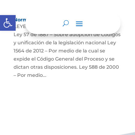
Abrir barra de herramientas
Normatividad
LEYES: Constitución Política de Colombia.
Ley 57 de 1887 – Sobre adopción de Códigos
y unificación de la legislación nacional Ley
1564 de 2012 – Por medio de la cual se
expide el Código General del Proceso y se
dictan otras disposiciones. Ley 588 de 2000
– Por medio...