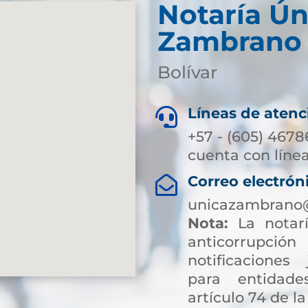
Notaría Ún
Zambrano
Bolívar
Líneas de atenc

+57 - (605) 4678
cuenta con línea
Correo electrón

unicazambrano@
Nota:
La notarí
anticorrup
notificaciones 
para entidade
artículo 74 de la