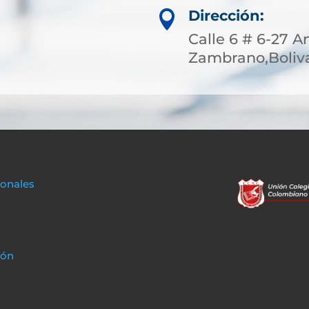
Dirección:

Calle 6 # 6-27 A
Zambrano,Boliva
sonales
ión