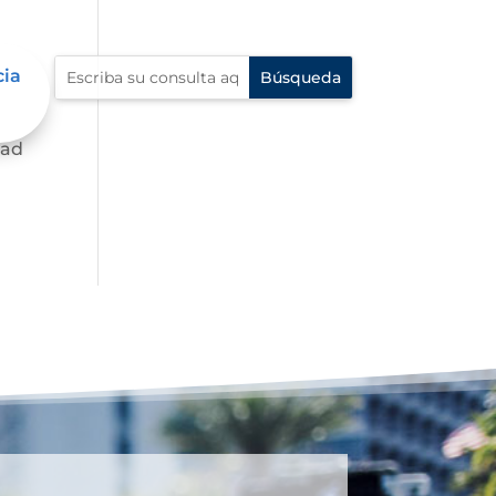
cia
dad