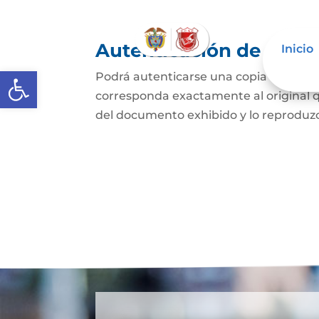
Autenticación de Copi
Inicio
Abrir barra de herramientas
Podrá autenticarse una copia mecánic
corresponda exactamente al original q
del documento exhibido y lo reproduzca