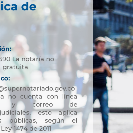
ica de
ión:
690 La notaría no
 gratuita
ico:
supernotariado.gov.co
a no cuenta con línea
ción y correo de
judiciales, esto aplica
s públicas, según el
 Ley 1474 de 2011