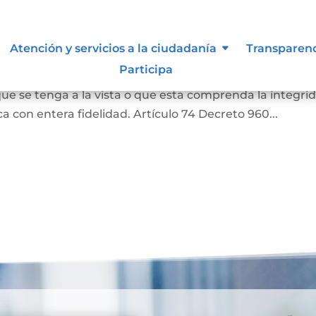
as
Atención y servicios a la ciudadanía
Transparen
Participa
a o una literal de un documento, siempre que aquella
ue se tenga a la vista o que esta comprenda la integri
 con entera fidelidad. Artículo 74 Decreto 960...