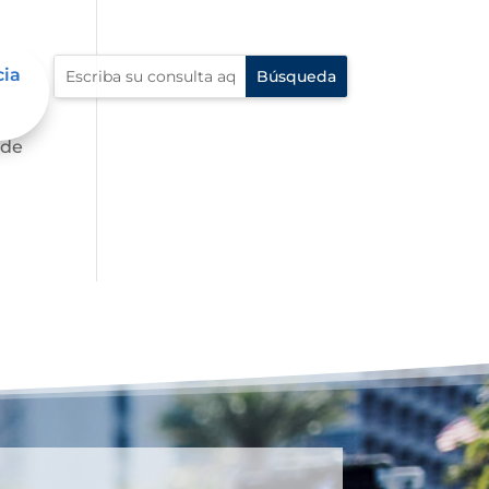
cia
 de