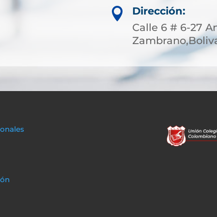
Dirección:

Calle 6 # 6-27 A
Zambrano,Boliva
sonales
ión