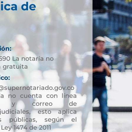
ica de
ión:
690 La notaría no
 gratuita
ico:
supernotariado.gov.co
a no cuenta con línea
ción y correo de
judiciales, esto aplica
s públicas, según el
 Ley 1474 de 2011