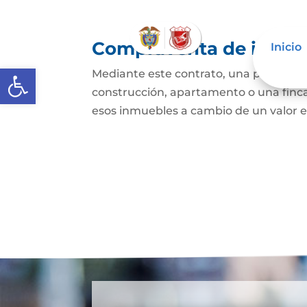
Compraventa de inmue
Inicio
Abrir barra de herramientas
Mediante este contrato, una persona se
construcción, apartamento o una finca,
esos inmuebles a cambio de un valor e