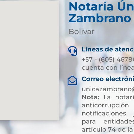
Notaría Ún
Zambrano
Bolívar
Líneas de atenc

+57 - (605) 4678
cuenta con línea
Correo electrón

unicazambrano@
Nota:
La notarí
anticorrup
notificaciones 
para entidade
artículo 74 de la