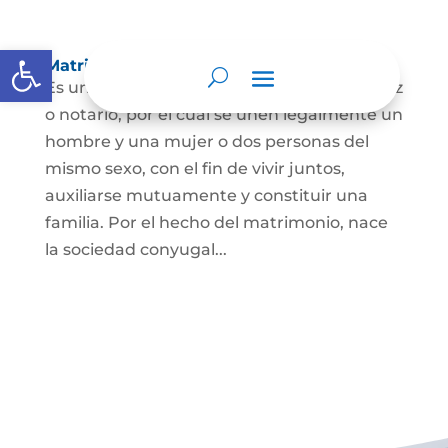
Abrir barra de herramientas
Matrimonio Civil
Es un contrato solemne celebrado ante juez
o notario, por el cual se unen legalmente un
hombre y una mujer o dos personas del
mismo sexo, con el fin de vivir juntos,
auxiliarse mutuamente y constituir una
familia. Por el hecho del matrimonio, nace
la sociedad conyugal...