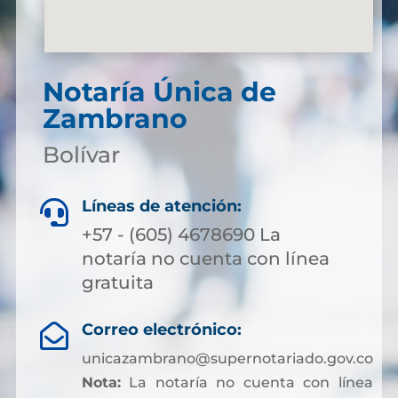
Notaría Única de
Zambrano
Bolívar
Líneas de atención:

+57 - (605) 4678690 La
notaría no cuenta con línea
gratuita
Correo electrónico:

unicazambrano@supernotariado.gov.co
Nota:
La notaría no cuenta con línea