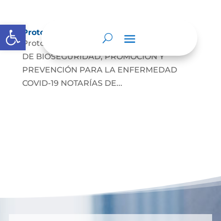
Abrir barra de herramientas
Protocolos de Atención
Protocolo atención COVID-19 PROTOCOLO
DE BIOSEGURIDAD, PROMOCIÓN Y
PREVENCIÓN PARA LA ENFERMEDAD
COVID-19 NOTARÍAS DE...