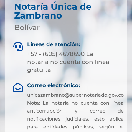
Notaría Única de
Zambrano
Bolívar
Líneas de atención:

+57 - (605) 4678690 La
notaría no cuenta con línea
gratuita
Correo electrónico:

unicazambrano@supernotariado.gov.co
Nota:
La notaría no cuenta con línea
anticorrupción y correo de
notificaciones judiciales, esto aplica
para entidades públicas, según el