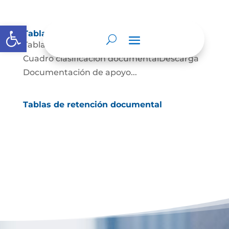
Abrir barra de herramientas
Tablas de retención documental
Tablas de Retención documental Descarga
Cuadro clasificación documentalDescarga
Documentación de apoyo...
Tablas de retención documental