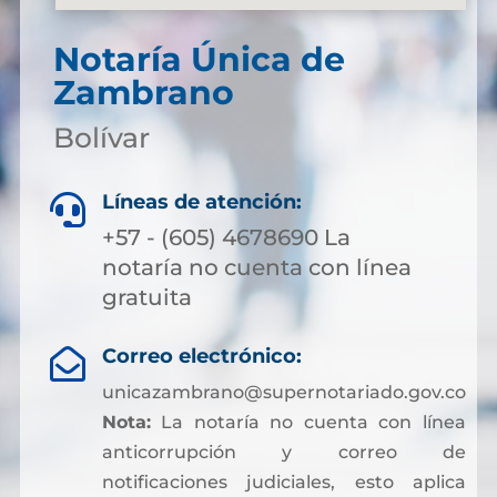
Notaría Única de
Zambrano
Bolívar
Líneas de atención:

+57 - (605) 4678690 La
notaría no cuenta con línea
gratuita
Correo electrónico:

unicazambrano@supernotariado.gov.co
Nota:
La notaría no cuenta con línea
anticorrupción y correo de
notificaciones judiciales, esto aplica